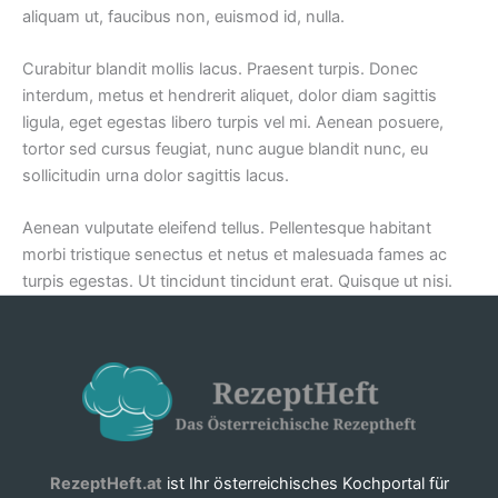
aliquam ut, faucibus non, euismod id, nulla.
Curabitur blandit mollis lacus. Praesent turpis. Donec
interdum, metus et hendrerit aliquet, dolor diam sagittis
ligula, eget egestas libero turpis vel mi. Aenean posuere,
tortor sed cursus feugiat, nunc augue blandit nunc, eu
sollicitudin urna dolor sagittis lacus.
Aenean vulputate eleifend tellus. Pellentesque habitant
morbi tristique senectus et netus et malesuada fames ac
turpis egestas. Ut tincidunt tincidunt erat. Quisque ut nisi.
RezeptHeft.at
ist Ihr österreichisches Kochportal für