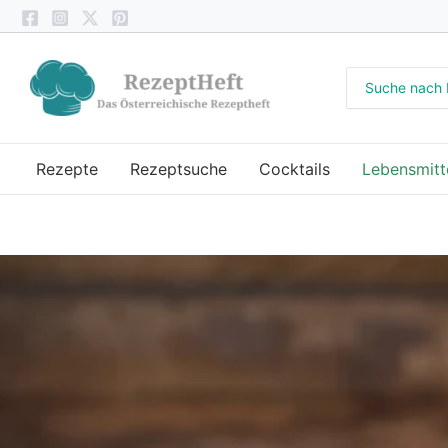
Zum
Inhalt
springen
Search
for:
Rezepte
Rezeptsuche
Cocktails
Lebensmitt