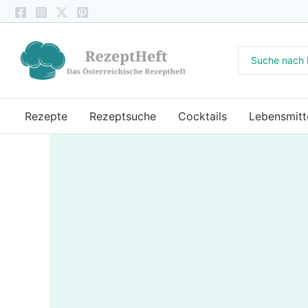
Zum
Inhalt
springen
Search
for:
Rezepte
Rezeptsuche
Cocktails
Lebensmitt