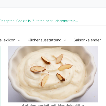
ellexikon
Küchenausstattung
Saisonkalender
Apfelmusgrieß mit Mandelsplitter