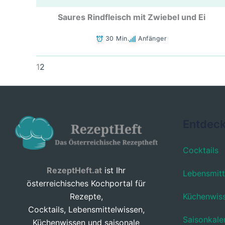
Saures Rindfleisch mit Zwiebel und Ei
30 Min.
Anfänger
1
2
Entdec
Cocktails
RezeptHeft.at
ist Ihr
Lebensmitt
österreichisches Kochportal für
Küchenwis
Rezepte,
Cocktails, Lebensmittelwissen,
Saisonkale
Küchenwissen und saisonale