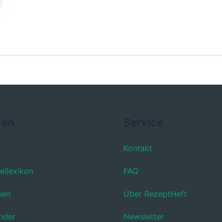
ken
Service
Kontakt
ellexikon
FAQ
sen
Über RezeptHeft
nder
Newsletter