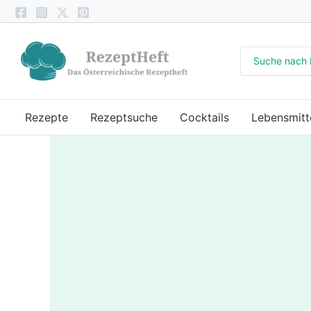
Zum
Inhalt
springen
Search
for:
Rezepte
Rezeptsuche
Cocktails
Lebensmitt