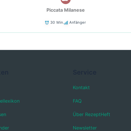
Piccata Milanese
30 Min.
Anfänger
ken
Service
Kontakt
ellexikon
FAQ
sen
Über RezeptHeft
nder
Newsletter