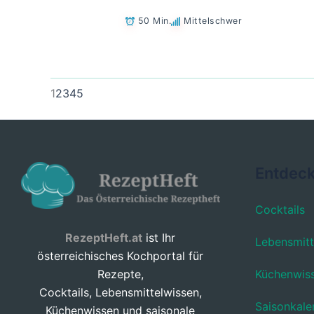
50 Min.
Mittelschwer
1
2
3
4
5
Entdec
Cocktails
RezeptHeft.at
ist Ihr
Lebensmitt
österreichisches Kochportal für
Küchenwis
Rezepte,
Cocktails, Lebensmittelwissen,
Saisonkale
Küchenwissen und saisonale