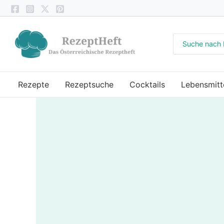
Zum
Inhalt
springen
Search
for:
Rezepte
Rezeptsuche
Cocktails
Lebensmitt