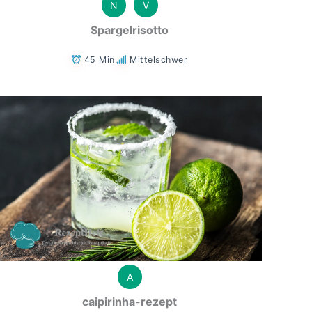
N
V
Spargelrisotto
45 Min.
Mittelschwer
A
caipirinha-rezept