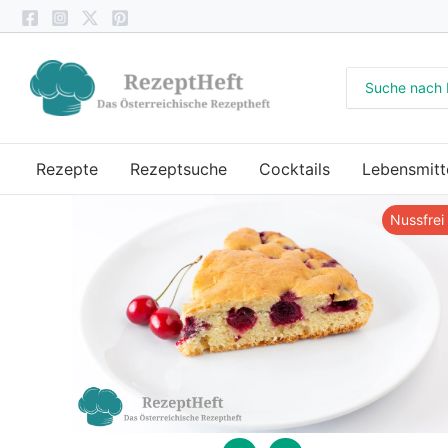
Zum
Inhalt
springen
Search
for:
Rezepte
Rezeptsuche
Cocktails
Lebensmitt
Nussfrei