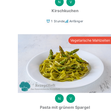
N
V
Kirschkuchen
1 Stunde
Anfänger
Vegetarische Mahlzeiten
N
V
Pasta mit grünem Spargel