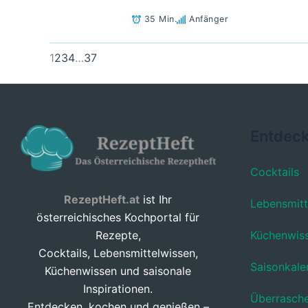
35 Min.
Anfänger
1
2
3
4
…
37
Entdec
Cocktails
RezeptHeft.at
ist Ihr
Lebensmitt
österreichisches Kochportal für
Küchenwis
Rezepte,
Cocktails, Lebensmittelwissen,
Saisonkale
Küchenwissen und saisonale
Inspirationen.
Überrasch
Entdecken, kochen und genießen –