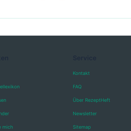
ken
Service
Kontakt
ellexikon
FAQ
sen
Über RezeptHeft
nder
Newsletter
e mich
Sitemap