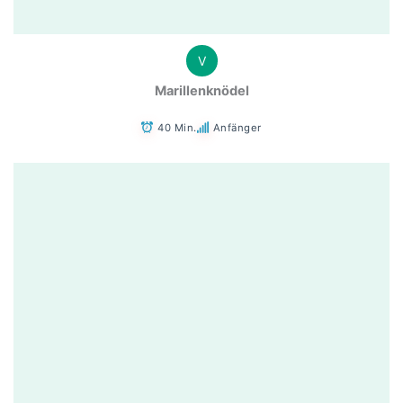
V
Marillenknödel
40 Min.
Anfänger