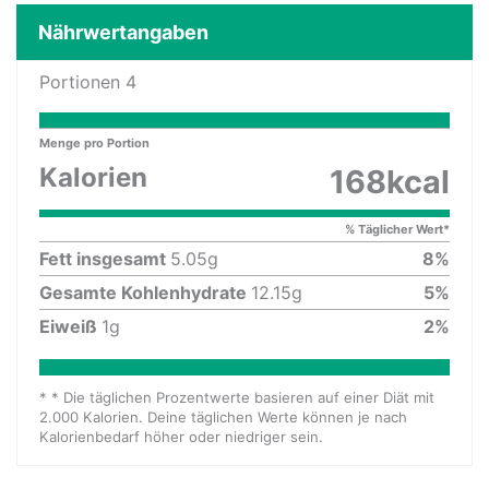
Nährwertangaben
Portionen
4
Menge pro Portion
Kalorien
168
kcal
% Täglicher Wert*
Fett insgesamt
5.05
g
8
%
Gesamte Kohlenhydrate
12.15
g
5
%
Eiweiß
1
g
2
%
* * Die täglichen Prozentwerte basieren auf einer Diät mit
2.000 Kalorien. Deine täglichen Werte können je nach
Kalorienbedarf höher oder niedriger sein.