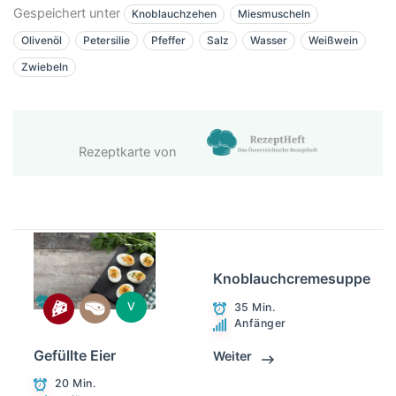
Gespeichert unter
Knoblauchzehen
Miesmuscheln
Olivenöl
Petersilie
Pfeffer
Salz
Wasser
Weißwein
Zwiebeln
Rezeptkarte von
Knoblauchcremesuppe
V
35 Min.
Anfänger
Gefüllte Eier
Weiter
20 Min.