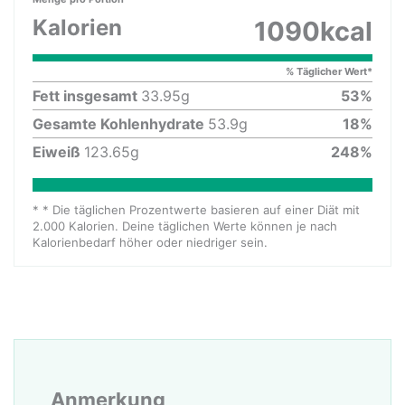
Kalorien
1090
kcal
% Täglicher Wert*
Fett insgesamt
33.95
g
53
%
Gesamte Kohlenhydrate
53.9
g
18
%
Eiweiß
123.65
g
248
%
* * Die täglichen Prozentwerte basieren auf einer Diät mit
2.000 Kalorien. Deine täglichen Werte können je nach
Kalorienbedarf höher oder niedriger sein.
Anmerkung